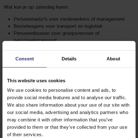
Wat kun je op zaterdag huren:
Personenauto's voor medewerkers of management
Bestelwagens voor transport en logistiek
Personenbussen voor groepsvervoer of
personeelstransport
Vrachtwagens voor grotere transportklussen
Oprijwagens voor garages of logistieke partners
Consent
Details
About
Onze voertuigen zijn jong, schoon en goed onderhouden. Je
stapt op zaterdag in een voertuig dat klaar is voor gebruik,
zonder verrassingen onderweg.
This website uses cookies
We use cookies to personalise content and ads, to
Hoe werkt ophalen en inleveren buiten
kantooruren bij een autoverhuurbedrijf?
provide social media features and to analyse our traffic.
We also share information about your use of our site with
Ophalen en inleveren buiten kantooruren werkt bij ons via
our social media, advertising and analytics partners who
een 24/7 sleutelkluis. Zakelijke klanten kunnen op vooraf
may combine it with other information that you’ve
afgesproken tijden een voertuig ophalen of inleveren, ook
provided to them or that they’ve collected from your use
als het kantoor gesloten is. Dit geeft maximale flexibiliteit
of their services.
zonder afhankelijk te zijn van openingstijden.