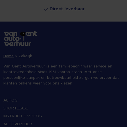
r
Snel telefonisch co
Home
»
Zakelijk
Van Gent Autoverhuur is een familiebedrijf waar service en
klanttevredenheid sinds 1981 voorop staan. Met onze
persoonlijke aanpak en betrouwbaarheid zorgen we ervoor dat
klanten telkens weer voor ons kiezen.
AUTO'S
SHORTLEASE
INSTRUCTIE VIDEO'S
AUTOVERHUUR