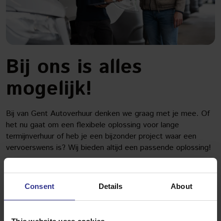
Bij ons is alles
mogelijk!
Bij van Gent Autoverhuur denken we graag met je mee. Of
het nu gaat om een flexibele oplossing voor lange
termijnverhuur of heb je een bijzonder project waar een
vervoerswens is? Wij bieden altijd een passende oplossing!
BEKIJK NU ONS WAGENPARK
Consent
Details
About
LEES MEER OVER SHORTLEASE