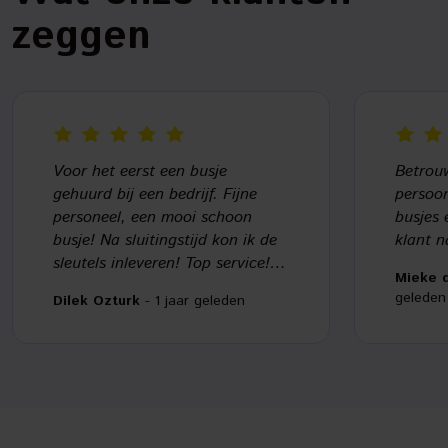
zeggen
Voor het eerst een busje
Betrouw
gehuurd bij een bedrijf. Fijne
persoon
personeel, een mooi schoon
busjes 
busje! Na sluitingstijd kon ik de
klant n
sleutels inleveren! Top service!
Mieke 
Zeker een aanrader!!
geleden
Dilek Ozturk
- 1 jaar geleden