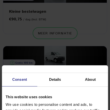
Kleine bestelwagen
€90,75
/ dag (Incl. BTW)
MEER INFORMATIE
Gratis 100 km
Medium bestelwagen
Consent
Details
About
€102,85
/ dag (Incl. BTW)
This website uses cookies
MEER INFORMATIE
We use cookies to personalise content and ads, to