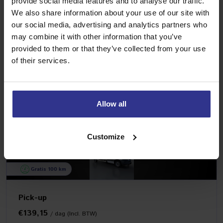
provide social media features and to analyse our traffic.
We also share information about your use of our site with
our social media, advertising and analytics partners who
may combine it with other information that you’ve
Gratis 100 km
provided to them or that they’ve collected from your use
of their services.
Grote bestelwagen
€145,20
/ dag (Incl. BTW)
Allow all
MEER INFORMATIE
Customize
Gratis 100 km
Pick-up
€139,15
/ dag (Incl. BTW)