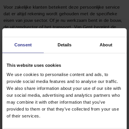
Voor zakelijke klanten betekent deze persoonlijke service
dat er altijd rekening wordt gehouden met de specifieke
eisen van jouw sector. Of je nu werkzaam bent in de bouw,
de uitzendsector of het transport, Van Gent begrijpt de
uitdagingen van jouw branche en kan daarop inspelen.
Hoe flexibel is Van Gent met last-minute
Consent
Details
About
shortlease aanvragen?
Van Gent Autoverhuur is specifiek ingericht om snel te
This website uses cookies
kunnen schakelen bij onverwachte aanvragen. Je kunt vaak
binnen enkele uren een voertuig ophalen, mits er
We use cookies to personalise content and ads, to
beschikbaarheid is in het wagenpark. Deze flexibiliteit is
provide social media features and to analyse our traffic.
essentieel voor bedrijven die te maken hebben met
We also share information about your use of our site with
piekdrukte of onvoorziene omstandigheden.
our social media, advertising and analytics partners who
may combine it with other information that you’ve
Het uitgebreide en diverse wagenpark van Van Gent
provided to them or that they’ve collected from your use
vergroot de kans dat er altijd wel iets beschikbaar is, ook
of their services.
op korte termijn. Door efficiënte interne processen kunnen
voertuigen snel worden klaargezet, wordt de administratie