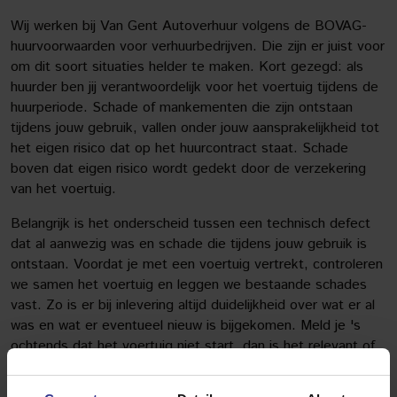
Wij werken bij Van Gent Autoverhuur volgens de BOVAG-
huurvoorwaarden voor verhuurbedrijven. Die zijn er juist voor
om dit soort situaties helder te maken. Kort gezegd: als
huurder ben jij verantwoordelijk voor het voertuig tijdens de
huurperiode. Schade of mankementen die zijn ontstaan
tijdens jouw gebruik, vallen onder jouw aansprakelijkheid tot
het eigen risico dat op het huurcontract staat. Schade
boven dat eigen risico wordt gedekt door de verzekering
van het voertuig.
Belangrijk is het onderscheid tussen een technisch defect
dat al aanwezig was en schade die tijdens jouw gebruik is
ontstaan. Voordat je met een voertuig vertrekt, controleren
we samen het voertuig en leggen we bestaande schades
vast. Zo is er bij inlevering altijd duidelijkheid over wat er al
was en wat er eventueel nieuw is bijgekomen. Meld je 's
ochtends dat het voertuig niet start, dan is het relevant of
dit een technisch defect is dat al sluimerde of iets wat jij
hebt veroorzaakt.