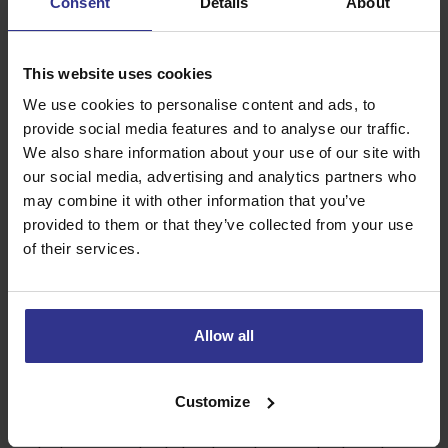
Consent
Details
About
Maak bij de melding ook concrete afspraken over:
Wat er met het defecte voertuig gebeurt en wie het
This website uses cookies
ophaalt
We use cookies to personalise content and ads, to
Of er een vervangend voertuig geleverd wordt en
provide social media features and to analyse our traffic.
wanneer
We also share information about your use of our site with
Of de huurkosten voor de uitvalperiode worden
our social media, advertising and analytics partners who
verrekend
may combine it with other information that you’ve
Hoe de verdere communicatie verloopt
provided to them or that they’ve collected from your use
Leg afspraken bij voorkeur schriftelijk vast, ook al is het
of their services.
maar een bevestiging via WhatsApp of e-mail. Dat
voorkomt discussies achteraf.
Hoe voorkom je dat voertuigpech een opdracht
Allow all
in gevaar brengt?
Je voorkomt dat een cateringvoertuig met pech een
Customize
opdracht in gevaar brengt door vooraf een noodplan te
hebben: een vaste verhuurder met spoedservice, directe