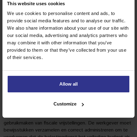
This website uses cookies
voor openbaar vervoer of een fiets, dan blijft het vaak
onbelast binnen bepaalde grenzen.
We use cookies to personalise content and ads, to
provide social media features and to analyse our traffic.
Hoe wordt een mobiliteitsbudget belast door de
We also share information about your use of our site with
werkgever?
our social media, advertising and analytics partners who
Een werkgever moet een mobiliteitsbudget
correct
may combine it with other information that you’ve
verwerken in de loonadministratie
volgens de fiscale
provided to them or that they’ve collected from your use
regels. De manier waarop hangt af van de keuzes die de
of their services.
werknemer maakt. Voor een leaseauto berekent de
werkgever maandelijks bijtelling op basis van de
cataloguswaarde en het bijtellingspercentage. Dit bedrag
wordt als loon belast en verschijnt op de loonstrook.
Allow all
Bij een vast mobiliteitsbudget dat de werknemer vrij kan
besteden, moet de werkgever monitoren waarvoor het
Customize
wordt gebruikt. Uitgaven aan openbaar vervoer, fiets of
andere duurzame vervoersvormen kunnen vaak
gebruikmaken van fiscale vrijstellingen. De werkgever moet
bewijsstukken verzamelen en correct administreren om te