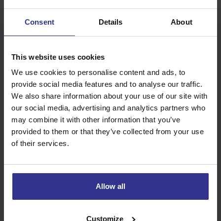
bedrijfsvoertuigen.
Consent
Details
About
Bedrijven in de zorg, scheepvaart en technische
dienstverlening gebruiken shortlease voor flexibele
uitbreiding van hun wagenpark tijdens piekperiodes. Dit
voorkomt overcapaciteit in rustige tijden en tekorten tijdens
This website uses cookies
drukke momenten.
We use cookies to personalise content and ads, to
provide social media features and to analyse our traffic.
Wat zijn de voordelen van shortlease ten
opzichte van kopen?
We also share information about your use of our site with
our social media, advertising and analytics partners who
Shortlease biedt aanzienlijke voordelen ten opzichte van het
may combine it with other information that you’ve
kopen van bedrijfsvoertuigen, vooral op het gebied van
provided to them or that they’ve collected from your use
cashflow, flexibiliteit en risicobeheer. Je hoeft geen grote
of their services.
investering vooraf te doen en hebt geen afschrijvingsrisico.
Het grootste voordeel is de cashflow. In plaats van een
grote aanschaf die je werkkapitaal aantast, betaal je een
Allow all
voorspelbaar maandbedrag. Dit geld kun je investeren in je
kernactiviteiten of aanhouden voor onverwachte uitgaven.
Bij shortlease zijn alle kosten bekend: verzekering,
Customize