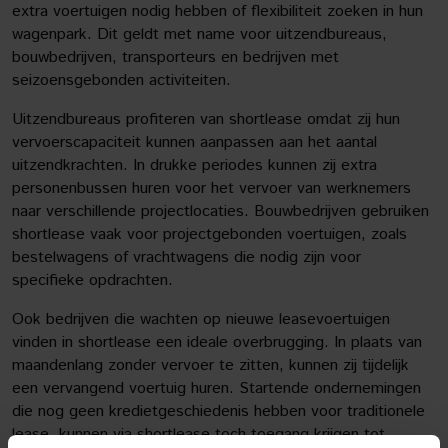
extra voertuigen nodig hebben of flexibiliteit zoeken in hun
wagenpark. Dit geldt met name voor uitzendbureaus,
bouwbedrijven, transporteurs en bedrijven met
seizoensgebonden activiteiten.
Uitzendbureaus profiteren van shortlease omdat zij hun
vervoerscapaciteit kunnen aanpassen aan het aantal
uitzendkrachten. In drukke periodes kunnen zij extra
personenbussen huren voor het vervoer van werknemers
naar verschillende projectlocaties. Bouwbedrijven gebruiken
shortlease vaak voor projectgebonden voertuigen, zoals
bestelwagens of vrachtwagens die nodig zijn voor
specifieke opdrachten.
Ook bedrijven die wachten op nieuwe leasevoertuigen
vinden in shortlease een ideale overbrugging. In plaats van
maandenlang zonder vervoer te zitten, kunnen zij tijdelijk
een vervangend voertuig huren. Startende ondernemingen
die nog geen kredietgeschiedenis hebben voor traditionele
lease, kunnen via shortlease toch toegang krijgen tot