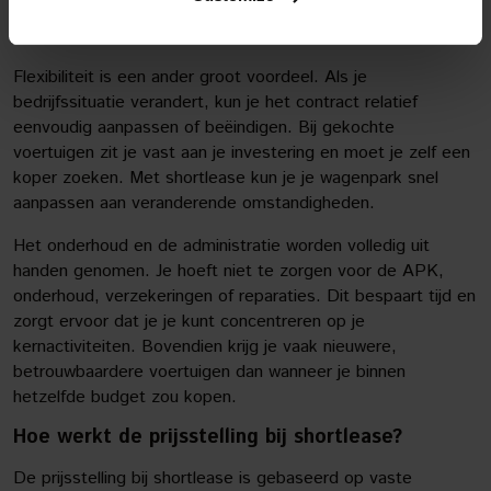
onderhoud, wegenbelasting en reparaties zijn inbegrepen in
het maandtarief.
Flexibiliteit is een ander groot voordeel. Als je
bedrijfssituatie verandert, kun je het contract relatief
eenvoudig aanpassen of beëindigen. Bij gekochte
voertuigen zit je vast aan je investering en moet je zelf een
koper zoeken. Met shortlease kun je je wagenpark snel
aanpassen aan veranderende omstandigheden.
Het onderhoud en de administratie worden volledig uit
handen genomen. Je hoeft niet te zorgen voor de APK,
onderhoud, verzekeringen of reparaties. Dit bespaart tijd en
zorgt ervoor dat je je kunt concentreren op je
kernactiviteiten. Bovendien krijg je vaak nieuwere,
betrouwbaardere voertuigen dan wanneer je binnen
hetzelfde budget zou kopen.
Hoe werkt de prijsstelling bij shortlease?
De prijsstelling bij shortlease is gebaseerd op vaste