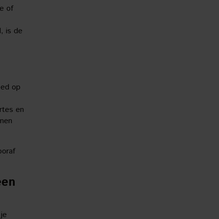
e of
, is de
oed op
rtes en
nnen
ooraf
een
 je