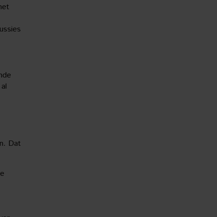
het
ussies
ande
 al
n. Dat
de