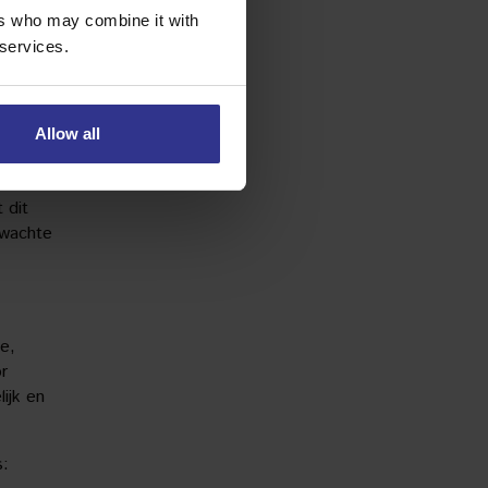
ers who may combine it with
 services.
Allow all
ertrek.
 dit
rwachte
e,
r
ijk en
s: