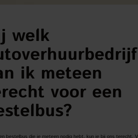
ij welk
utoverhuurbedrijf
an ik meteen
erecht voor een
estelbus?
en bestelbus die je meteen nodig hebt, kun je bij ons terecht. 