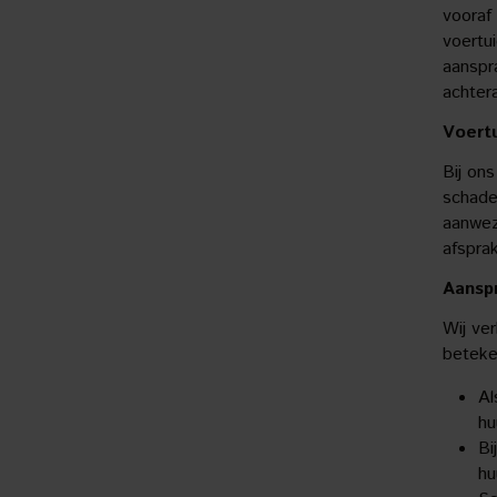
vooraf
voertu
aanspr
achtera
Voertu
Bij on
schades
aanwez
afspra
Aanspr
Wij ve
beteke
Al
hu
Bi
hu