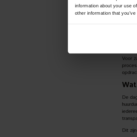
aan, wa
information about your use of
Bestelb
other information that you’ve
Be
We
Ri
We
Voor z
proces
opdrac
Wat
De dag
huurdu
iederee
transpa
Dit zij