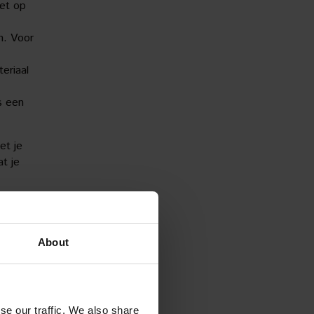
Let op
n. Voor
eriaal
s een
et je
t je
About
s
n
n
rvice
se our traffic. We also share