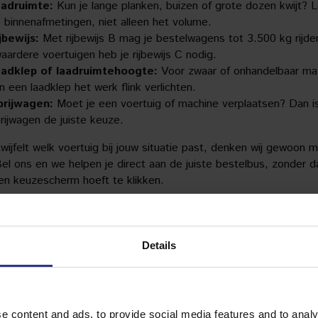
adruimte:
Kun je lange planken, buizen of grote dozen kwijt? 
 binnenafmetingen, niet alleen het volume.
jbewijs:
Met rijbewijs B mag je bestelwagens tot 3.500 kg rijde
aardere voertuigen heb je rijbewijs C nodig.
adklep of laadruimtehoogte:
Voor zwaar of onhandelbaar mat
n een laadklep het werk flink verlichten.
rijwagen:
Moet je een voertuig of machine verplaatsen? Dan i
rijwagen de juiste keuze.
twijfelt welk voertuig bij jouw situatie past, denken wij gewoon m
el ons en we helpen je direct aan de juiste bestelbus, zonder da
en keuzescherm hoeft te klikken.
snel kun je een bestelbus ophalen of
en bezorgen?
Details
l gevallen kun je een bestelbus dezelfde dag ophalen, soms zelf
 een paar uur. Wij houden rekening met last-minute aanvragen e
kken over een ruim wagenpark op onze locaties in Zwijndrecht e
Leur. Voor zakelijke klanten bieden we ook een haal- en brengse
e content and ads, to provide social media features and to analy