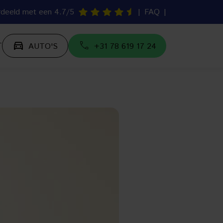
deeld met een 4.7/5
|
FAQ
|
T
AUTO'S
+31 78 619 17 24