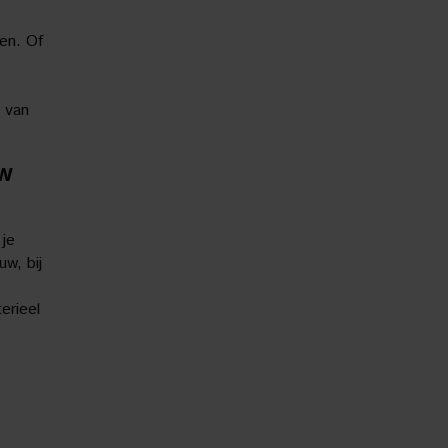
gen. Of
 van
uw
 je
w, bij
erieel