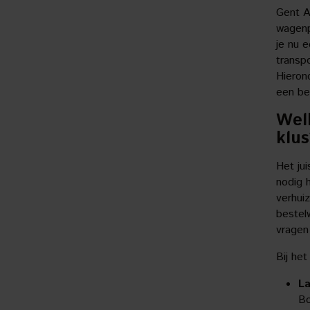
Gent A
wagenp
je nu e
transp
Hieron
een be
Welk
klus
Het ju
nodig h
verhui
bestel
vragen
Bij het
L
Bo