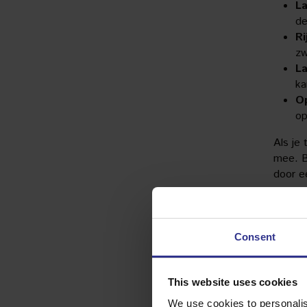
La
de
Ri
zw
La
ka
Op
op
Als je 
mee. B
door e
Hoe 
lat
Consent
In vee
binnen
beschi
This website uses cookies
Etten-
We use cookies to personalis