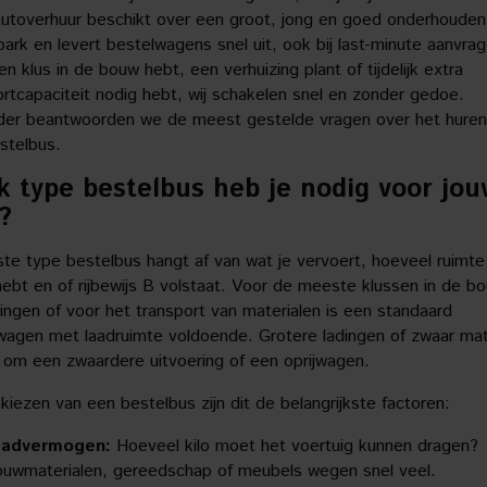
utoverhuur beschikt over een groot, jong en goed onderhouden
ark en levert bestelwagens snel uit, ook bij last-minute aanvra
en klus in de bouw hebt, een verhuizing plant of tijdelijk extra
ortcapaciteit nodig hebt, wij schakelen snel en zonder gedoe.
der beantwoorden we de meest gestelde vragen over het huren
stelbus.
 type bestelbus heb je nodig voor jo
?
iste type bestelbus hangt af van wat je vervoert, hoeveel ruimte
ebt en of rijbewijs B volstaat. Voor de meeste klussen in de bou
zingen of voor het transport van materialen is een standaard
wagen met laadruimte voldoende. Grotere ladingen of zwaar mat
 om een zwaardere uitvoering of een oprijwagen.
 kiezen van een bestelbus zijn dit de belangrijkste factoren:
aadvermogen:
Hoeveel kilo moet het voertuig kunnen dragen?
uwmaterialen, gereedschap of meubels wegen snel veel.