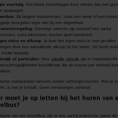
pe voertuig:
Een kleine bestelwagen kost minder dan een grot
n oprijwagen.
urduur:
Bij langere huurperiodes, zoals een week of een maand
gprijs doorgaans lager dan bij een dagverhuur.
lometerregeling:
Sommige tarieven zijn inclusief een aantal
lometers, extra kilometers worden apart berekend.
gen risico en afkoop:
Je kunt het eigen risico in veel gevallen
rlagen door een aanvullende afkoop bij het huren. Dit heeft invl
 totale huurprijs.
kelijk of particulier:
Voor
zakelijk gebruik
zijn er maatwerkoffe
ntractmogelijkheden beschikbaar die de kosten per eenheid ku
ukken.
nteren transparante tarieven zonder verborgen kosten. Wat je v
kt, is wat je betaalt. Geen verrassingen achteraf.
 moet je op letten bij het huren van 
telbus?
 huren van een bestelbus zijn er een aantal praktische zaken die