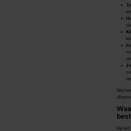
Ty
ee
Hu
da
Ki
ki
Ei
ve
de
Za
co
dr
Wij ha
afspree
Waar
bes
Bij het