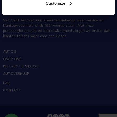
Customize
Home
»
Auto
Van Gent Autoverhuur is een familiebedrijf waar service en
klanttevredenheid sinds 1981 voorop staan. Met onze
persoonlijke aanpak en betrouwbaarheid zorgen we ervoor dat
klanten telkens weer voor ons kiezen.
AUTO'S
OVER ONS
INSTRUCTIE VIDEO’S
AUTOVERHUUR
FAQ
CONTACT