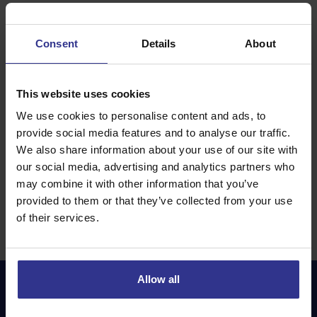
Automatisch
4
Consent
Details
About
RESERVEER DIRECT
This website uses cookies
100km gratis
daarna €0.18 / km
We use cookies to personalise content and ads, to
24/7 pechhulp
door heel Nederland
provide social media features and to analyse our traffic.
We also share information about your use of our site with
our social media, advertising and analytics partners who
may combine it with other information that you’ve
provided to them or that they’ve collected from your use
of their services.
Direct leverbaar
Allow all