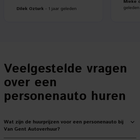
Mieke 
Zeker een aanrader!!
geleden
Dilek Ozturk
- 1 jaar geleden
Veelgestelde vragen
over een
personenauto huren
Wat zijn de huurprijzen voor een personenauto bij
Van Gent Autoverhuur?