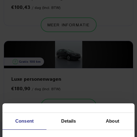
€100,43
/ dag (Incl. BTW)
MEER INFORMATIE
Gratis 100 km
Luxe personenwagen
€180,90
/ dag (Incl. BTW)
MEER INFORMATIE
Consent
Details
About