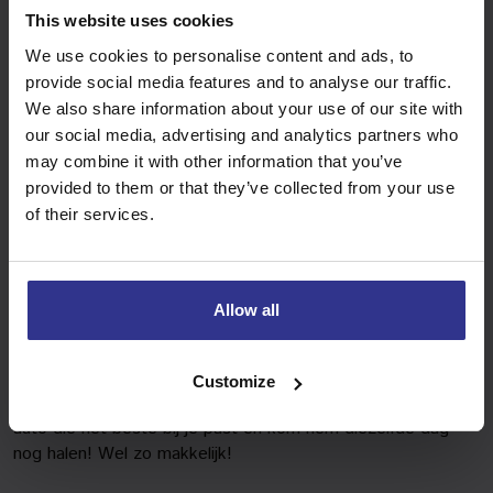
This website uses cookies
We use cookies to personalise content and ads, to
provide social media features and to analyse our traffic.
We also share information about your use of our site with
BEL ONS!
our social media, advertising and analytics partners who
may combine it with other information that you’ve
Van Gent Autoverhuur staat altijd voor je paraat. Neem
provided to them or that they’ve collected from your use
vrijblijvend contact met ons op zodat wij al je vragen kunnen
of their services.
beantwoorden!
Allow all
DIRECT RESERVEREN
Customize
Weet je precies wat je nodig hebt? Reserveer direct de
auto die het beste bij je past en kom hem diezelfde dag
nog halen! Wel zo makkelijk!