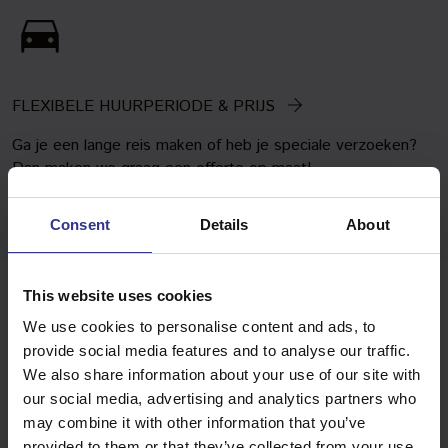
FLEXIBELE HUURPERIODE & PRIJS
Ga je een lange reis maken of heb je speciale verzoeken?
Dan maken we graag een offerte op maat!
Consent
Details
About
This website uses cookies
Vrachtwagen huren in
We use cookies to personalise content and ads, to
provide social media features and to analyse our traffic.
Vlaardingen
We also share information about your use of our site with
our social media, advertising and analytics partners who
SNEL ONDERWEG
may combine it with other information that you’ve
Vervoer nodig in Vlaardingen? Van Gent Autoverhuur regelt
provided to them or that they’ve collected from your use