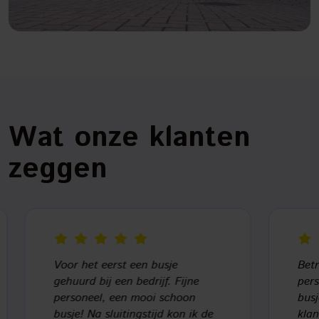
Wat onze klanten
zeggen
Voor het eerst een busje
Betrou
gehuurd bij een bedrijf. Fijne
persoon
personeel, een mooi schoon
busjes 
busje! Na sluitingstijd kon ik de
klant n