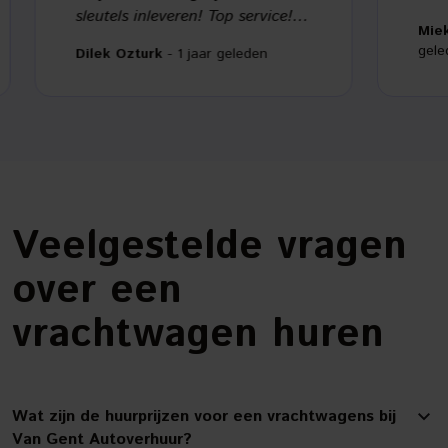
sleutels inleveren! Top service!
Mieke 
Zeker een aanrader!!
gelede
Dilek Ozturk
- 1 jaar geleden
Veelgestelde vragen
over een
vrachtwagen huren
Wat zijn de huurprijzen voor een vrachtwagens bij
Van Gent Autoverhuur?