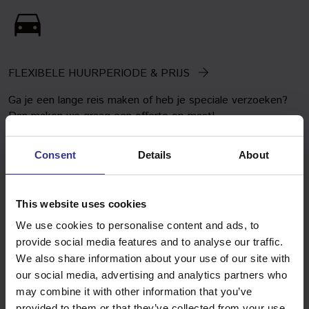
FLEXIBELE HUURPERIODE & PRIJS
Ga je een lange reis maken of heb je speciale verzoeken?
Dan maken we graag een offerte op maat!
Consent
Details
About
This website uses cookies
Oprijwagen huren in
We use cookies to personalise content and ads, to
provide social media features and to analyse our traffic.
Vlaardingen
We also share information about your use of our site with
our social media, advertising and analytics partners who
SNEL ONDERWEG
may combine it with other information that you’ve
Vervoer nodig in Vlaardingen? Van Gent Autoverhuur regelt
provided to them or that they’ve collected from your use