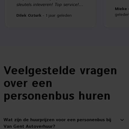
sleutels inleveren! Top service!
Mieke 
Zeker een aanrader!!
geleden
Dilek Ozturk
- 1 jaar geleden
…
Veelgestelde vragen
over een
personenbus huren
Wat zijn de huurprijzen voor een personenbus bij
Van Gent Autoverhuur?