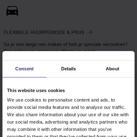
FLEXIBELE HUURPERIODE & PRIJS
Ga je een lange reis maken of heb je speciale verzoeken?
Dan maken we graag een offerte op maat!
Consent
Details
About
This website uses cookies
Personenbus huren in
We use cookies to personalise content and ads, to
provide social media features and to analyse our traffic.
Etten-Leur
We also share information about your use of our site with
our social media, advertising and analytics partners who
SNEL ONDERWEG
may combine it with other information that you’ve
Vervoer nodig in Etten-Leur? Van Gent Autoverhuur regelt
provided to them or that they’ve collected from your use