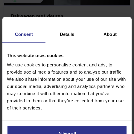
Bakwagen met deuren
€175,45
/ dag (Incl. BTW)
Consent
Details
About
MEER INFORMATIE
This website uses cookies
We use cookies to personalise content and ads, to
provide social media features and to analyse our traffic.
We also share information about your use of our site with
our social media, advertising and analytics partners who
may combine it with other information that you’ve
provided to them or that they’ve collected from your use
BEL ONS!
of their services.
Van Gent Autoverhuur staat altijd voor je paraat. Neem
vrijblijvend contact met ons op zodat wij al je vragen kunnen
beantwoorden!
Allow all