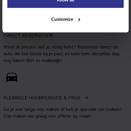
Customize
DIRECT RESERVEREN
Weet je precies wat je nodig hebt? Reserveer direct de
auto die het beste bij je past en kom hem diezelfde dag
nog halen! Wel zo makkelijk!
FLEXIBELE HUURPERIODE & PRIJS
Ga je een lange reis maken of heb je speciale verzoeken?
Dan maken we graag een offerte op maat!