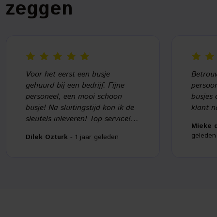
zeggen
Voor het eerst een busje
Betrouw
gehuurd bij een bedrijf. Fijne
persoon
personeel, een mooi schoon
busjes 
busje! Na sluitingstijd kon ik de
klant n
sleutels inleveren! Top service!
Mieke 
Zeker een aanrader!!
geleden
Dilek Ozturk
- 1 jaar geleden