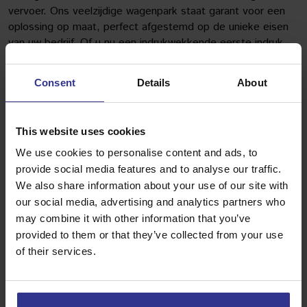
vervoer. Ons veelzijdige wagenpark staat garant voor een
oplossing op maat, perfect afgestemd op de unieke eisen
van uw bedrijf. Of u nu een indrukwekkende eerste indruk
wilt achterlaten bij klanten of betrouwbare logistieke
ondersteuning nodig hebt, Van Gent Autoverhuur biedt een
Consent
Details
About
divers aanbod van voertuigen die aan al uw zakelijke
behoeften voldoen.
Met een uitgebreide selectie van de nieuwste modellen,
This website uses cookies
inclusief luxe sedans, ruime SUV’s, en efficiënte
We use cookies to personalise content and ads, to
bestelwagens, zorgt ons wagenpark ervoor dat uw zakelijke
provide social media features and to analyse our traffic.
activiteiten soepel en stijlvol verlopen. Bovendien zet Van
We also share information about your use of our site with
Gent Autoverhuur zich in voor duurzaamheid met een
our social media, advertising and analytics partners who
groeiend aanbod van elektrische en hybride voertuigen,
may combine it with other information that you’ve
waardoor u kunt kiezen voor een milieuvriendelijke optie
provided to them or that they’ve collected from your use
zonder in te leveren op prestaties of comfort.
of their services.
Veiligheid en betrouwbaarheid vormen de kern van onze
dienstverlening. Elk voertuig in ons wagenpark ondergaat
regelmatige inspecties en onderhoudsbeurten, waardoor wij