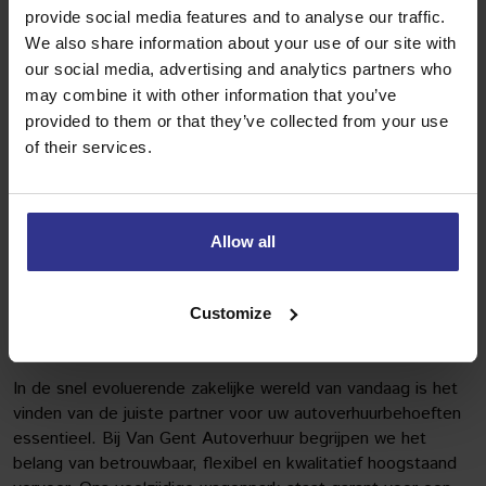
provide social media features and to analyse our traffic.
We also share information about your use of our site with
our social media, advertising and analytics partners who
may combine it with other information that you’ve
Gratis 100 km
provided to them or that they’ve collected from your use
of their services.
Luxe personenwagen
€139,15
/ dag (Incl. BTW)
Allow all
MEER INFORMATIE
Customize
Ontdek het Uitgebreide Wagenpark van Van Gent
Autoverhuur: Uw Partner in Mobiliteitsoplossingen
In de snel evoluerende zakelijke wereld van vandaag is het
vinden van de juiste partner voor uw autoverhuurbehoeften
essentieel. Bij Van Gent Autoverhuur begrijpen we het
belang van betrouwbaar, flexibel en kwalitatief hoogstaand